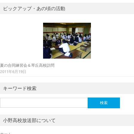
ピックアップ・あの頃の活動
夏の合同練習会＆琴丘高校訪問
2011年6月19日
キーワード検索
検
索:
小野高校放送部について