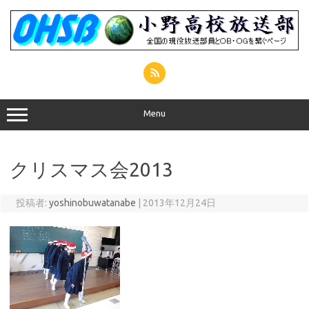
コ
ン
テ
ン
ツ
へ
ス
キ
ッ
プ
Menu
クリスマス会2013
投稿者:
yoshinobuwatanabe
|
2013年12月24日