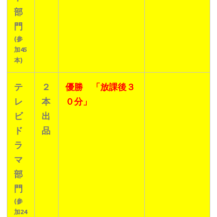
部
門
(参
加45
本)
テ
２
優勝 「放課後３
レ
本
０分」
ビ
出
ド
品
ラ
マ
部
門
(参
加24