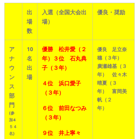
出
入選（全国大会出
優良・奨励
場
場）
数
ア
10
優勝 松井愛（２
優良 足立奈
穗（３年）
ナ
名
年）
３位 石丸典
廣瀬雄基（３
ウ
出
子（３年）
年） 佐々木
ン
場
４位 浜口愛子
晴夏（３
ス
年） 富岡美
（３年）
部
帆（２
門
６位 前田なつみ
年）
(参
（３年）
加4
５４
９位 井上寧々
名)