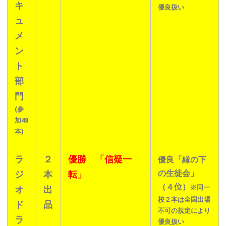
キ
優良扱い
ュ
メ
ン
ト
部
門
(参
加48
本)
ラ
２
優勝 「信疑一
優良「縁の下
の生徒会」
ジ
本
転」
（４位）
※同一
オ
出
校２本は全国出場
ド
品
不可の規定により
ラ
優良扱い