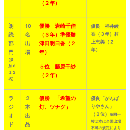
（２年）
朗
10
優勝 岩崎千佳
優良 福井綾
香（３年）村
読
名
（３年）
準優勝
上恵美（２
部
出
津田明日香（２
年）
門
場
年）
(参
５位 藤原千紗
加６
１２
（２年）
名)
ラ
２
優勝 「希望の
優良「がんば
りやさん」
ジ
本
灯、ツナグ」
（２位）
※同一
オ
出
校２本は全国出場
ド
品
不可の規定により