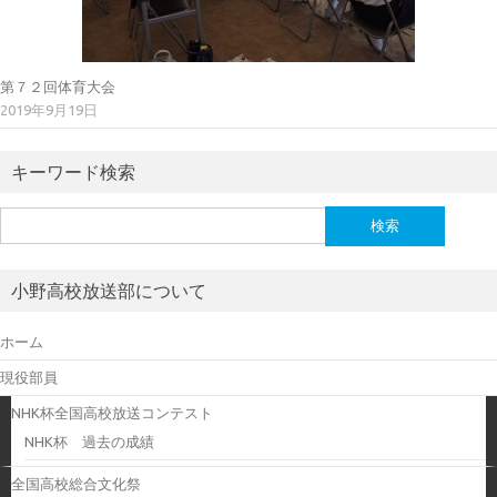
第７２回体育大会
2019年9月19日
キーワード検索
検
索:
小野高校放送部について
ホーム
現役部員
NHK杯全国高校放送コンテスト
NHK杯 過去の成績
全国高校総合文化祭