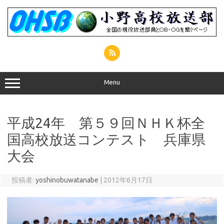
コ
ン
テ
ン
ツ
へ
ス
キ
ッ
プ
Menu
平成24年 第５９回ＮＨＫ杯全
国高校放送コンテスト 兵庫県
大会
投稿者:
yoshinobuwatanabe
|
2012年6月17日