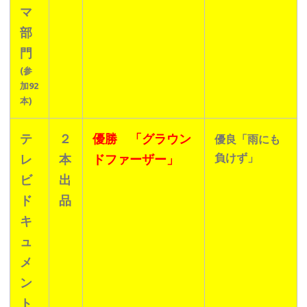
マ
部
門
(参
加92
本)
テ
２
優勝 「グラウン
優良「雨にも
負けず」
レ
本
ドファーザー」
ビ
出
ド
品
キ
ュ
メ
ン
ト