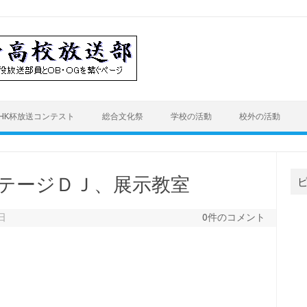
HK杯放送コンテスト
総合文化祭
学校の活動
校外の活動
ブステージＤＪ、展示教室
日
0件のコメント