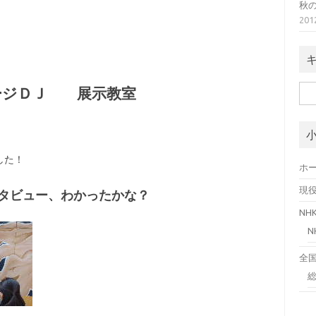
秋
20
検
ージＤＪ 展示教室
索:
した！
ホ
現
タビュー、わかったかな？
N
全