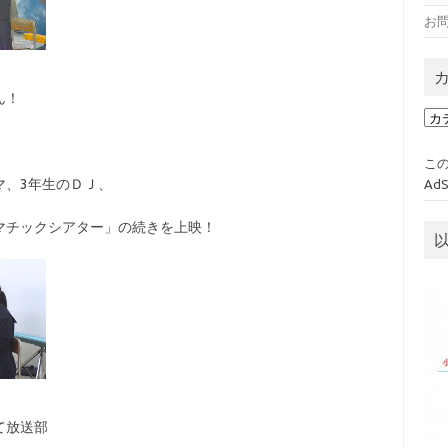
お
ん！
カ
テ
ゴ
この
リ
マ、3年生のＤＪ、
Ad
ー
マチックシアター」の続きを上映！
て放送部