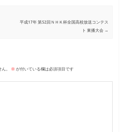
平成17年 第52回ＮＨＫ杯全国高校放送コンテス
ト 東播大会
→
せん。
※
が付いている欄は必須項目です