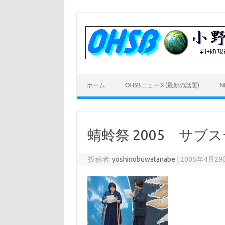
コ
ン
テ
ン
ツ
へ
ス
キ
ッ
プ
ホーム
OHSBニュース(最新の話題)
N
蜻蛉祭 2005 サ
投稿者:
yoshinobuwatanabe
|
2005年4月29