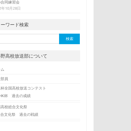
の合同練習会
12年10月28日
キーワード検索
小野高校放送部について
ーム
役部員
HK杯全国高校放送コンテスト
NHK杯 過去の成績
国高校総合文化祭
総合文化祭 過去の戦績