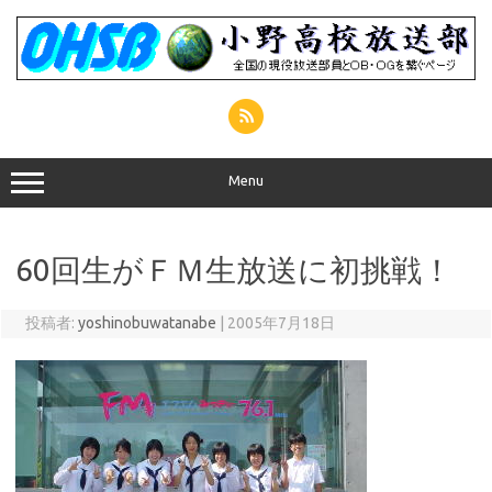
コ
ン
テ
ン
ツ
へ
ス
キ
ッ
プ
Menu
60回生がＦＭ生放送に初挑戦！
投稿者:
yoshinobuwatanabe
|
2005年7月18日