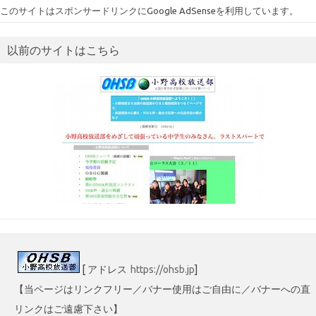
ゴ
このサイトはスポンサードリンクにGoogle AdSenseを利用しています。
リ
ー
以前のサイトはこちら
[ アドレス
https://ohsb.jp
]
【当ページはリンクフリー／バナー使用はご自由に／バナーへの直
リンクはご遠慮下さい】