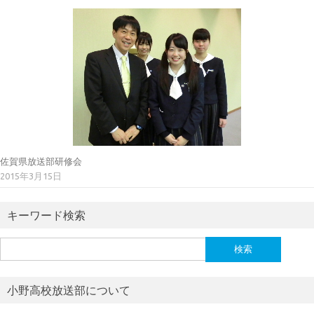
佐賀県放送部研修会
2015年3月15日
キーワード検索
検
索:
小野高校放送部について