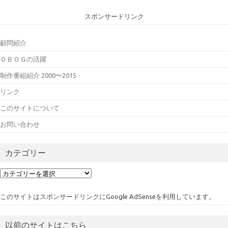
スポンサードリンク
顧問紹介
ＯＢＯＧの活躍
制作番組紹介 2000〜2015
リンク
このサイトについて
お問い合わせ
カテゴリー
カ
テ
ゴ
このサイトはスポンサードリンクにGoogle AdSenseを利用しています。
リ
ー
以前のサイトはこちら