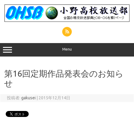
コ
ン
テ
ン
ツ
へ
ス
キ
ッ
プ
Menu
第16回定期作品発表会のお知ら
せ
投稿者:
gakusei
|
2015年12月14日