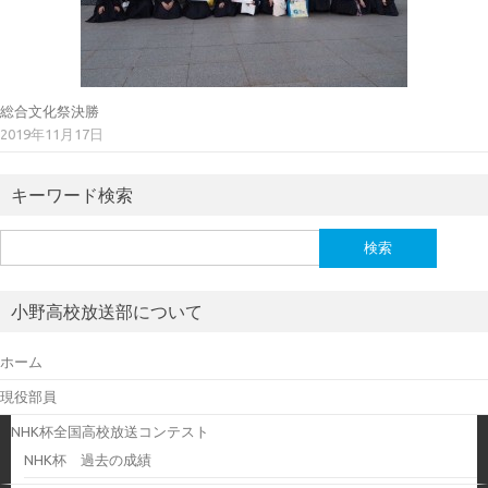
総合文化祭決勝
2019年11月17日
キーワード検索
検
索:
小野高校放送部について
ホーム
現役部員
NHK杯全国高校放送コンテスト
NHK杯 過去の成績