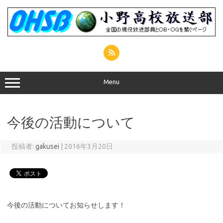
コ
ン
テ
ン
ツ
へ
ス
キ
ッ
プ
Menu
今後の活動について
投稿者:
gakusei
|
2016年3月20日
今後の活動についてお知らせします！