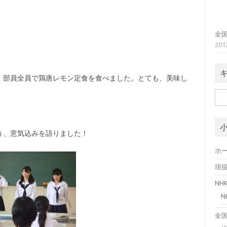
全
20
、部員全員で鶏唐レモン定食を食べました。とても、美味し
検
索:
う、意気込みを語りました！
ホ
現
N
全