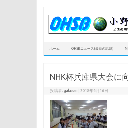
コ
ン
テ
ン
ツ
へ
ス
キ
ッ
プ
ホーム
OHSBニュース(最新の話題)
N
NHK杯兵庫県大会に
投稿者:
gakusei
|
2018年6月16日