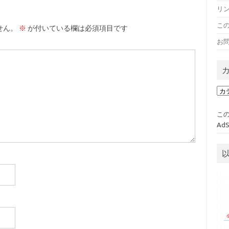
リ
こ
せん。
※
が付いている欄は必須項目です
お
カ
テ
ゴ
この
リ
Ad
ー