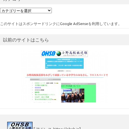
カ
テ
ゴ
このサイトはスポンサードリンクにGoogle AdSenseを利用しています。
リ
ー
以前のサイトはこちら