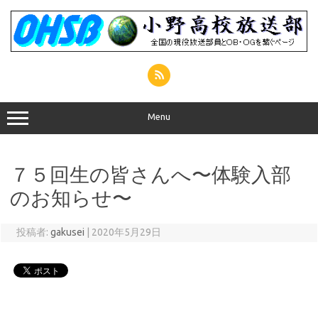
コ
ン
テ
ン
ツ
へ
ス
キ
ッ
プ
Menu
７５回生の皆さんへ〜体験入部
のお知らせ〜
投稿者:
gakusei
|
2020年5月29日