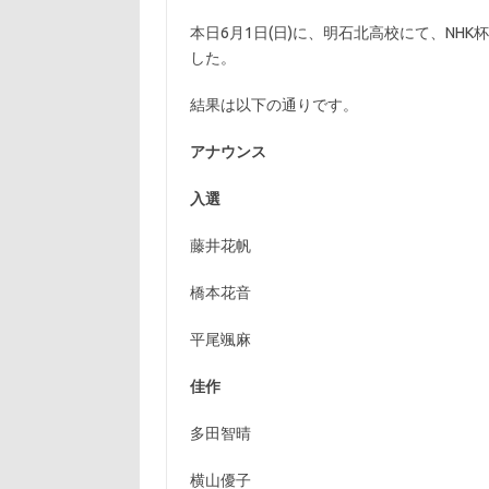
本日6月1日(日)に、明石北高校にて、NH
した。
結果は以下の通りです。
アナウンス
入選
藤井花帆
橋本花音
平尾颯麻
佳作
多田智晴
横山優子