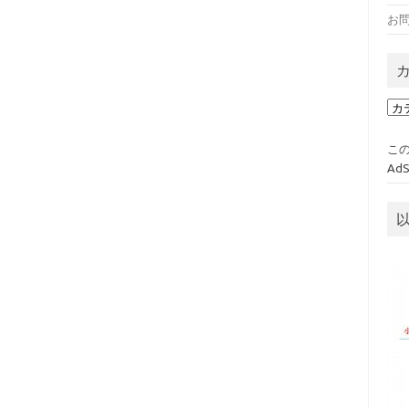
お
カ
テ
ゴ
この
リ
Ad
ー