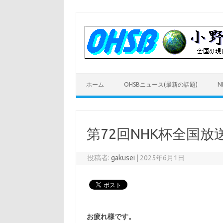
コ
ン
テ
ン
ツ
へ
ス
キ
ッ
プ
ホーム
OHSBニュース(最新の話題)
N
第72回NHK杯全国
投稿者:
gakusei
|
2025年6月1日
お疲れ様です。