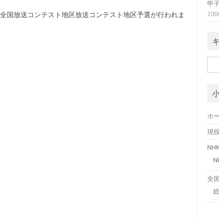
甲
20
K杯全国放送コンテスト地区放送コンテスト地区予選が行われま
検
索:
ホ
現
N
全