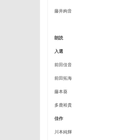
藤井絢音
朗読
入選
前田佳音
前田拓海
藤本葵
多鹿裕貴
佳作
川本純輝