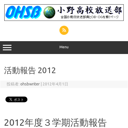
コ
ン
テ
ン
ツ
へ
ス
キ
ッ
プ
Menu
活動報告 2012
投稿者:
ohsbwriter
|
2012年4月1日
2012年度３学期活動報告