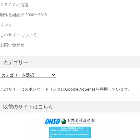
ＯＢＯＧの活躍
制作番組紹介 2000〜2015
リンク
このサイトについて
お問い合わせ
カテゴリー
カ
テ
ゴ
このサイトはスポンサードリンクにGoogle AdSenseを利用しています。
リ
ー
以前のサイトはこちら