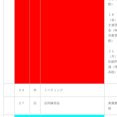
館）
１８
（金
文連
会（
市教
館）
２１
（月
区顧
議（
高校
２４
木
ミーティング
２７
日
合同練習会
東播
校