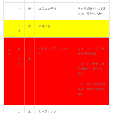
７
金
体育大会予行
放送部理事会・顧問
会議（龍野北高校）
１
水
体育大会
２
１
９
月
中間テスト前につき全
１３（土）ＰＴＡ教
０
～
～
休
育講演会準備
１
木
８
１５（月）放送文化
部理事会（小野高
校）
１８（木）高文連理
事会（神戸市教育会
館）
１
金
ミーティング