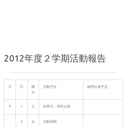
2012年度２学期活動報告
月
日
曜
活動予定
顧問出張予定
日
９
１
土
始業式・表彰伝達
４
火
活動再開