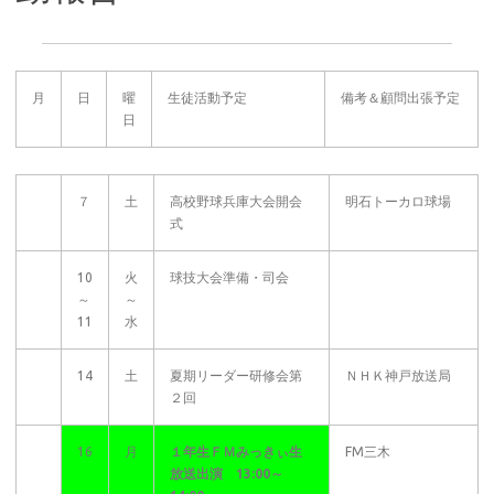
月
日
曜
生徒活動予定
備考＆顧問出張予定
日
７
土
高校野球兵庫大会開会
明石トーカロ球場
式
10
火
球技大会準備・司会
～
～
11
水
14
土
夏期リーダー研修会第
ＮＨＫ神戸放送局
２回
16
月
１年生ＦＭみっきぃ生
FM三木
放送出演 13:00～