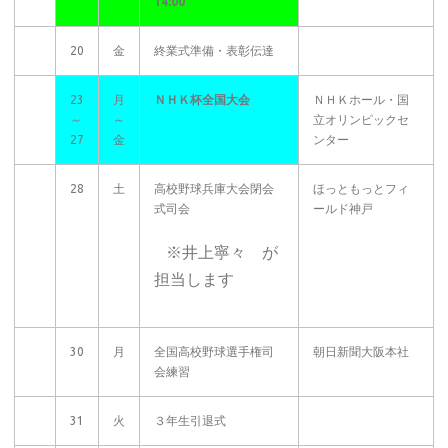
14:00
20
金
終業式準備・表彰伝達
23
月
ＮＨＫ杯全国大会
ＮＨＫホール・国
～
～
立オリンピックセ
27
金
ンター
28
土
高校野球兵庫大会閉会
ほっともっとフィ
式司会
ールド神戸
※井上寧々 が
担当します
30
月
全国高校野球選手権司
朝日新聞大阪本社
会練習
31
火
３年生引退式