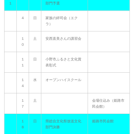
１
部門予選
４
日
家族の絆司会（エク
ラ）
１
土
安西直美さんの講習会
０
１
日
小野市ふるさと文化賞
１
表彰式
１
水
オープンハイスクール
４
１
土
会場仕込み（姫路市
７
民会館）
１
日
県総合文化祭放送文化
姫路市民会館
８
部門決勝