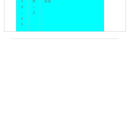
２
木
合宿
８
～
～
土
３
０