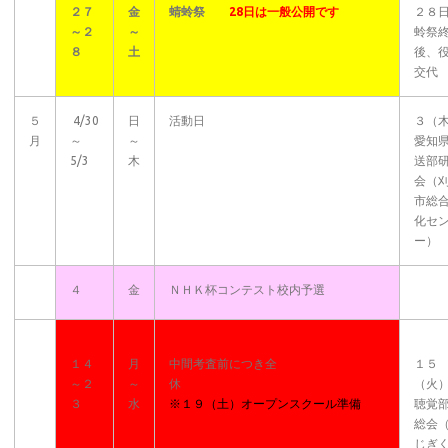
２７
金
蜻蛉祭
28日は一般公開です
２８
～２
～
蛉祭
８
土
後、
交代
５
4/30
日
活動日
３（
月
～
～
愛知
5/3
木
送部
会（
市総
化セ
ー）
４
金
ＮＨＫ杯コンテスト校内予選
１４
月
中間考査前につき全
１５
～２
～
休
（火
３
水
※１９（土）オープンスクール準備
聴覚
総会
じぎ