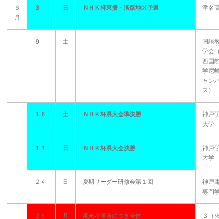
６
３
日
ＮＨＫ杯東播・淡路地区予選
津名
月
９
土
国語
学会
西国
学尼
ャン
ス）
１６
土
ＮＨＫ杯県大会準決勝
神戸
大学
１７
日
ＮＨＫ杯県大会決勝
神戸
大学
２４
日
夏期リーダー研修会第１回
神戸
専門
２５
月
期末考査前につき全休
３（