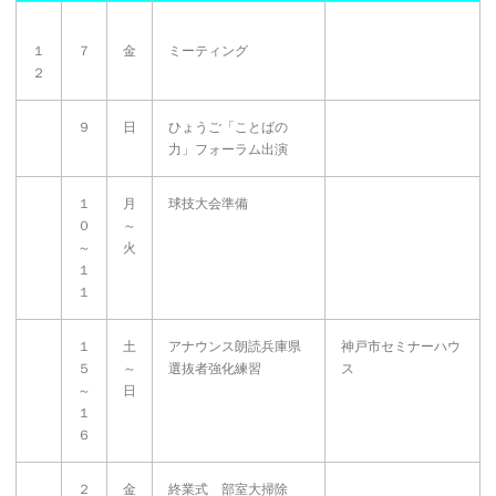
１
７
金
ミーティング
２
９
日
ひょうご「ことばの
力」フォーラム出演
１
月
球技大会準備
０
～
～
火
１
１
１
土
アナウンス朗読兵庫県
神戸市セミナーハウ
５
～
選抜者強化練習
ス
～
日
１
６
２
金
終業式 部室大掃除