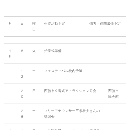
月
日
曜
生徒活動予定
備考・顧問出張予定
日
１
８
火
始業式準備
月
１
土
フェスティバル校内予選
２
２
日
西脇市立春式アトラクション司会
西脇市
０
民会館
２
土
フリーアナウンサー三条杜夫さんの
６
講習会