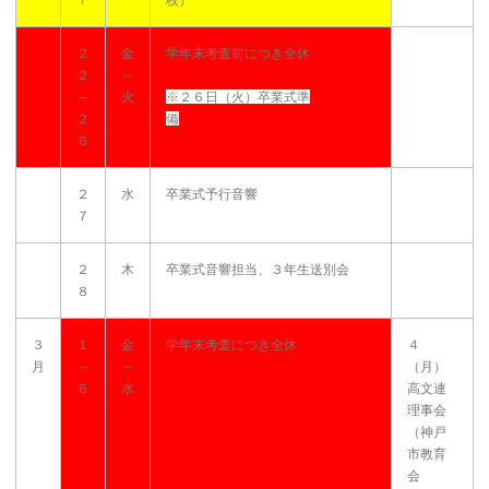
２
金
学年末考査前につき全休
２
～
～
火
※２６日（火）卒業式準
２
備
６
２
水
卒業式予行音響
７
２
木
卒業式音響担当、３年生送別会
８
３
１
金
学年末考査につき全休
４
月
～
～
（月）
６
水
高文連
理事会
（神戸
市教育
会