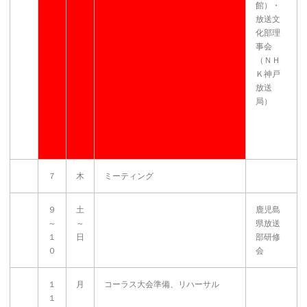
館）・
放送文
化部理
事会
（ＮＨ
Ｋ神戸
放送
局）
７
木
ミーティング
９
土
鹿児島
～
～
県放送
１
日
部研修
０
会
１
月
コーラス大会準備、リハーサル
１