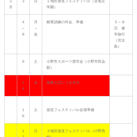
２
３
日
１地区放送フェスティバル（雲雀丘
月
学園）
４
月
耐寒訓練の司会、準備
５～８
～
～
日 修
８
金
学旅行
（宮古
島）
９
土
小野市スポーツ賞司会（小野市民会
館）
１
木
推薦入試につき全休
４
１
土
放送フェスティバル会場準備
６
１
日
３地区放送フェスティバル（小野高
７
校）