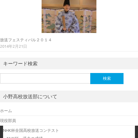
放送フェスティバル２０１４
2014年2月21日
キーワード検索
検
索:
小野高校放送部について
ホーム
現役部員
NHK杯全国高校放送コンテスト