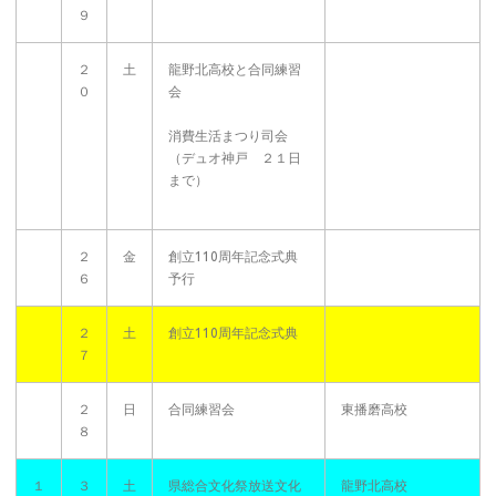
９
２
土
龍野北高校と合同練習
０
会
消費生活まつり司会
（デュオ神戸 ２１日
まで）
２
金
創立110周年記念式典
６
予行
２
土
創立110周年記念式典
７
２
日
合同練習会
東播磨高校
８
１
３
土
県総合文化祭放送文化
龍野北高校