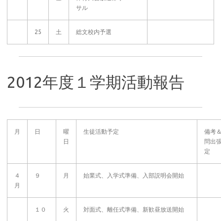
サル
25
土
総文校内予選
2012年度１学期活動報告
月
日
曜
生徒活動予定
備考
日
問出
定
４
９
月
始業式、入学式準備、入部説明会開始
月
１０
火
対面式、離任式準備、新歓昼放送開始