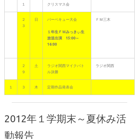
１
クリスマス会
２
日
バーベキュー大会
ＦＭ三木
３
１年生ＦＭみっきぃ生
放送出演 15:00～
16:00
２
土
ラジオ関西マイクバト
ラジオ関西
９
ル決勝
１
３
木
定期作品発表会
2012年１学期末～夏休み活
動報告