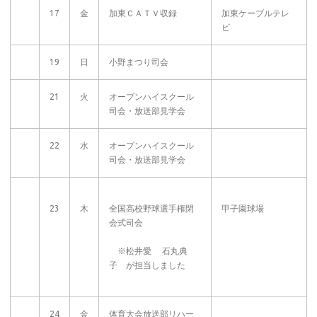
17
金
加東ＣＡＴＶ収録
加東ケーブルテレ
ビ
19
日
小野まつり司会
21
火
オープンハイスクール
司会・放送部見学会
22
水
オープンハイスクール
司会・放送部見学会
23
木
全国高校野球選手権閉
甲子園球場
会式司会
※松井愛 石丸典
子 が担当しました
24
金
体育大会放送部リハー