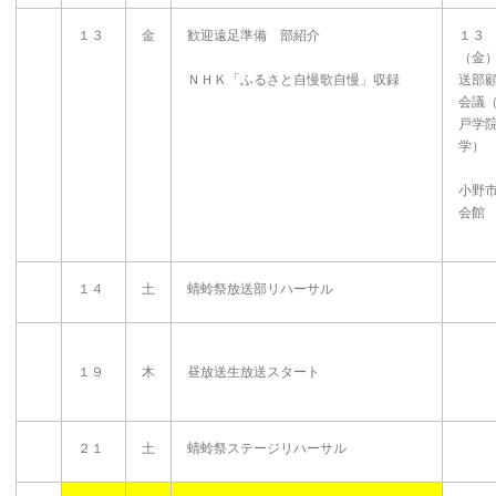
１３
金
歓迎遠足準備 部紹介
１３
（金
ＮＨＫ「ふるさと自慢歌自慢」収録
送部
会議
戸学
学
小野
会館
１４
土
蜻蛉祭放送部リハーサル
１９
木
昼放送生放送スタート
２１
土
蜻蛉祭ステージリハーサル