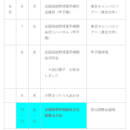
８
６
月
全国高校野球選手権司
東京キャンパスツ
月
会練習（甲子園）
アー（東京大学）
７
火
全国高校野球選手権開
東京キャンパスツ
会式リハーサル（甲子
アー（東京大学）
園）
８
水
全国高校野球選手権開
甲子園球場
会式司会
※浜口愛子 が担当
しました
９
木
小野まつりうちあわせ
10
金
全国高等学校総合文化
富山国際会議場
～
～
祭富山大会
12
日