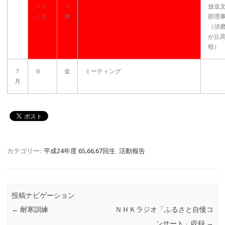
～７
～
放送
／５
木
部理
（須
が丘
校）
７
６
金
ミーティング
月
カテゴリー:
平成24年度 65,66,67回生
活動報告
投稿ナビゲーション
←
耐寒訓練
ＮＨＫラジオ「ふるさと自慢コ
ンサート」収録
→