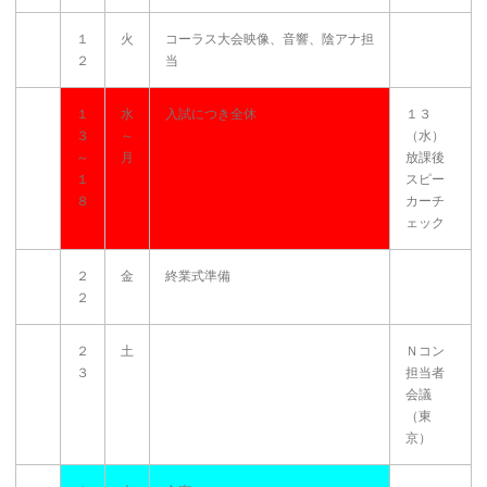
１
火
コーラス大会映像、音響、陰アナ担
２
当
１
水
入試につき全休
１３
３
～
（水）
～
月
放課後
１
スピー
８
カーチ
ェック
２
金
終業式準備
２
２
土
Ｎコン
３
担当者
会議
（東
京）