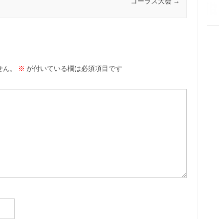
コーラス大会
→
せん。
※
が付いている欄は必須項目です