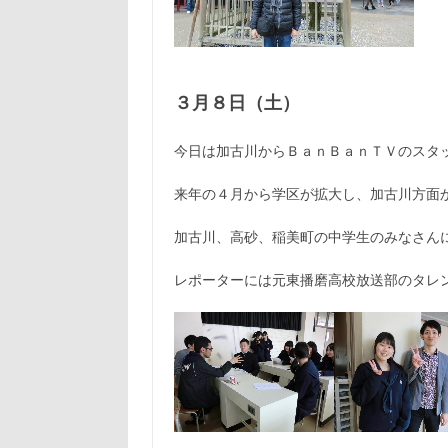
３月８日（土）
今日は加古川からＢａｎＢａｎＴＶのスタ
来年の４月から学区が拡大し、加古川方面
加古川、高砂、稲美町の中学生のみなさん
レポーターには元東播磨高校放送部のタレ