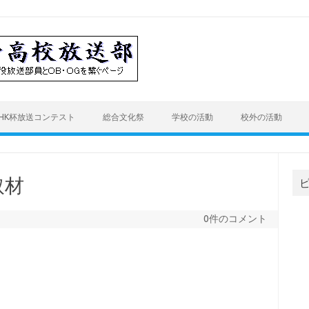
HK杯放送コンテスト
総合文化祭
学校の活動
校外の活動
取材
日
0件のコメント