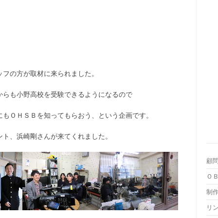
ッフの方が取材に来られました。
からも小野高校を受験できるようになるので
にもＯＨＳＢを知ってもらおう、という企画です。
ント、浜崎剛さんが来てくれました。
顧
Ｏ
制作
リ