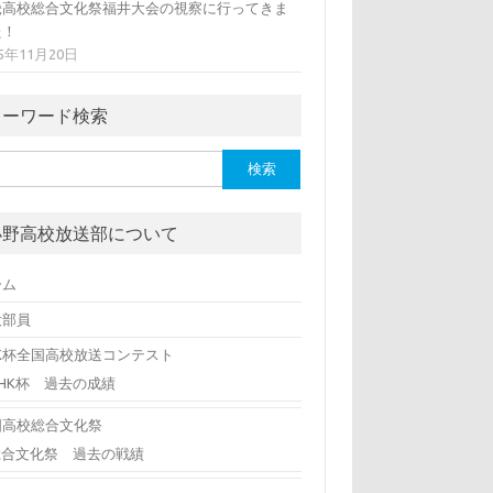
畿高校総合文化祭福井大会の視察に行ってきま
た！
05年11月20日
キーワード検索
小野高校放送部について
ーム
役部員
HK杯全国高校放送コンテスト
NHK杯 過去の成績
国高校総合文化祭
総合文化祭 過去の戦績