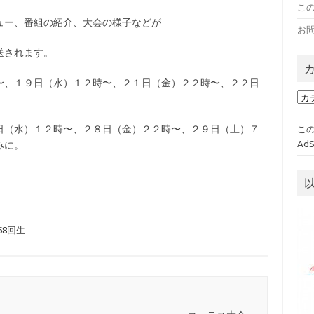
こ
ュー、番組の紹介、大会の様子などが
お
送されます。
〜、１９日（水）１２時〜、２１日（金）２２時〜、２２日
カ
テ
ゴ
日（水）１２時〜、２８日（金）２２時〜、２９日（土）７
この
リ
Ad
みに。
ー
,68回生