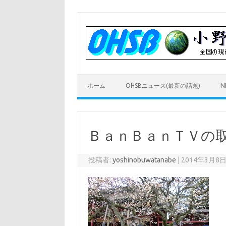
コ
ン
テ
ン
ツ
へ
ス
キ
ッ
プ
ホーム
OHSBニュース(最新の話題)
N
ＢａｎＢａｎＴＶの
投稿者:
yoshinobuwatanabe
|
2014年3月8