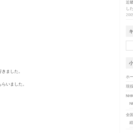
近
し
20
検
索:
行きました。
ホ
もらいました。
現
N
全