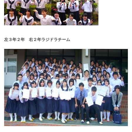
左３年２年 右２年ラジドラチーム