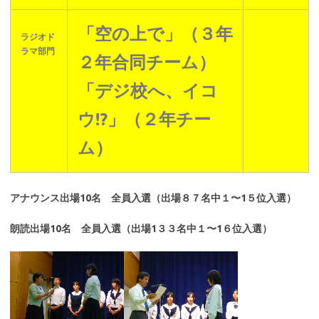
「空の上で」（３年
ラジオド
ラマ部門
２年合同チーム）
「デジ校へ、イコ
ウ!?」（２年チー
ム）
アナウンス出場10名 全員入選（出場８７名中１〜1５位入選）
朗読出場10名 全員入選（出場1３３名中１〜1６位入選）