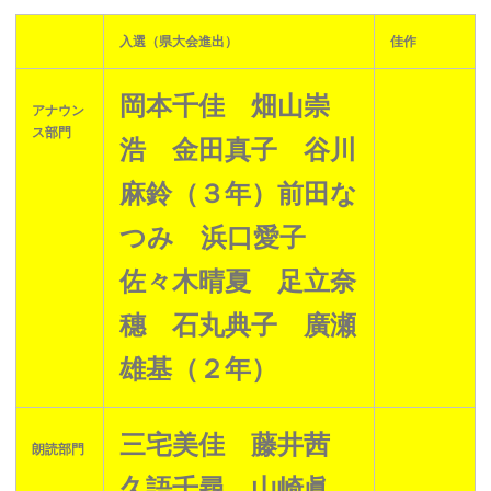
入選（県大会進出）
佳作
岡本千佳 畑山崇
アナウン
ス部門
浩 金田真子 谷川
麻鈴（３年）前田な
つみ 浜口愛子
佐々木晴夏 足立奈
穗 石丸典子 廣瀬
雄基（２年）
三宅美佳 藤井茜
朗読部門
久語千尋 山崎眞