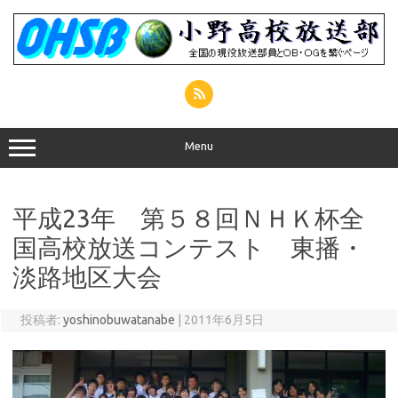
コ
ン
テ
ン
ツ
へ
ス
キ
ッ
プ
Menu
平成23年 第５８回ＮＨＫ杯全
国高校放送コンテスト 東播・
淡路地区大会
投稿者:
yoshinobuwatanabe
|
2011年6月5日