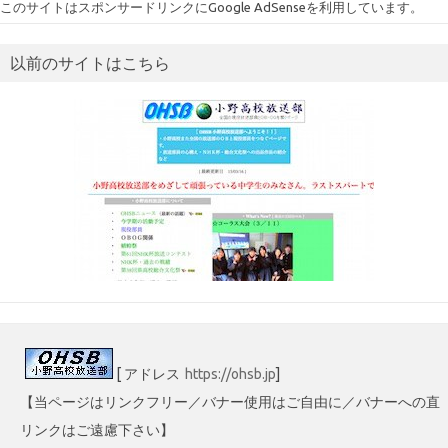
このサイトはスポンサードリンクにGoogle AdSenseを利用しています。
リ
ー
以前のサイトはこちら
[ アドレス
https://ohsb.jp
]
【当ページはリンクフリー／バナー使用はご自由に／バナーへの直
リンクはご遠慮下さい】