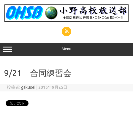
コ
ン
テ
ン
ツ
へ
ス
キ
ッ
プ
Menu
9/21 合同練習会
投稿者:
gakusei
|
2015年9月25日