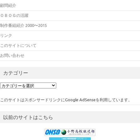
顧問紹介
ＯＢＯＧの活躍
制作番組紹介 2000〜2015
リンク
このサイトについて
お問い合わせ
カテゴリー
カ
テ
ゴ
このサイトはスポンサードリンクにGoogle AdSenseを利用しています。
リ
ー
以前のサイトはこちら