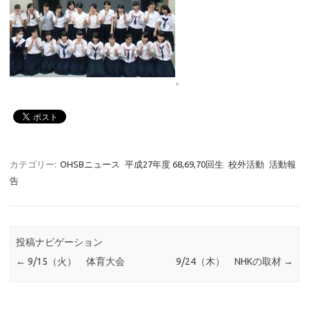
。
カテゴリー:
OHSBニュース
平成27年度 68,69,70回生
校外活動
活動報
告
投稿ナビゲーション
←
9/15（火） 体育大会
9/24（木） NHKの取材
→