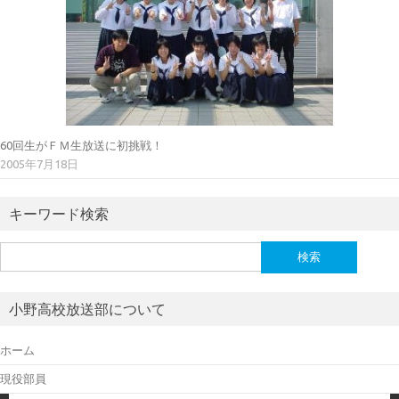
60回生がＦＭ生放送に初挑戦！
2005年7月18日
キーワード検索
検
索:
小野高校放送部について
ホーム
現役部員