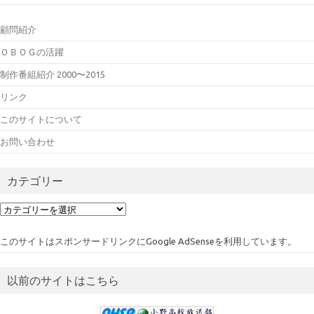
顧問紹介
ＯＢＯＧの活躍
制作番組紹介 2000〜2015
リンク
このサイトについて
お問い合わせ
カテゴリー
カ
テ
ゴ
このサイトはスポンサードリンクにGoogle AdSenseを利用しています。
リ
ー
以前のサイトはこちら