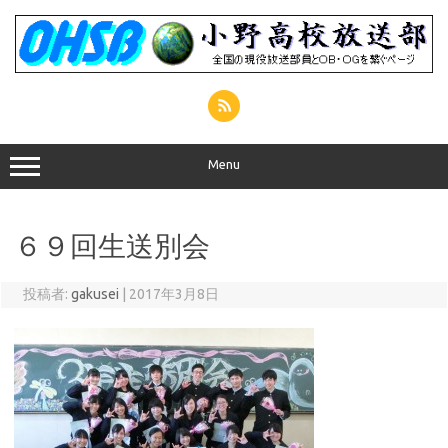
コ
ン
テ
ン
ツ
へ
ス
キ
ッ
プ
Menu
６９回生送別会
投稿者:
gakusei
|
2017年3月8日