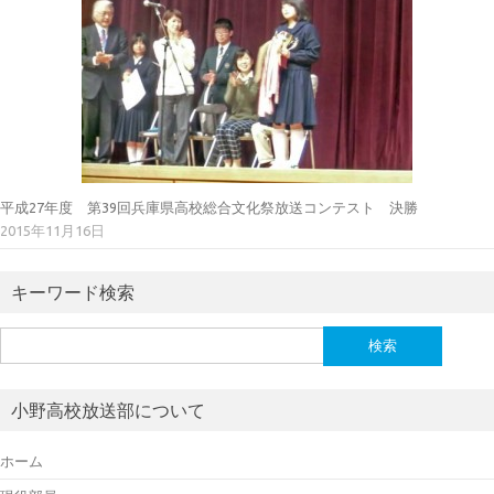
平成27年度 第39回兵庫県高校総合文化祭放送コンテスト 決勝
2015年11月16日
キーワード検索
検
索:
小野高校放送部について
ホーム