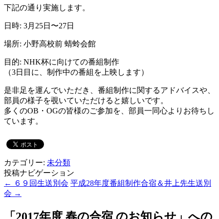
下記の通り実施します。
日時: 3月25日〜27日
場所: 小野高校前 蜻蛉会館
目的: NHK杯に向けての番組制作
（3日目に、制作中の番組を上映します）
是非足を運んでいただき、番組制作に関するアドバイスや、
部員の様子を覗いていただけると嬉しいです。
多くのOB・OGの皆様のご参加を、部員一同心よりお待ちし
ています。
カテゴリー:
未分類
投稿ナビゲーション
←
６９回生送別会
平成28年度番組制作合宿＆井上先生送別
会
→
「
2017年度 春の合宿 のお知らせ
」への