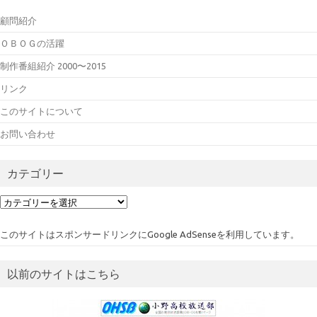
顧問紹介
ＯＢＯＧの活躍
制作番組紹介 2000〜2015
リンク
このサイトについて
お問い合わせ
カテゴリー
カ
テ
ゴ
このサイトはスポンサードリンクにGoogle AdSenseを利用しています。
リ
ー
以前のサイトはこちら