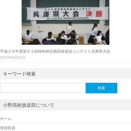
平成２９年度第６４回NHK杯全国高校放送コンテスト兵庫県大会
2017年6月21日
キーワード検索
検
索:
小野高校放送部について
ホーム
現役部員