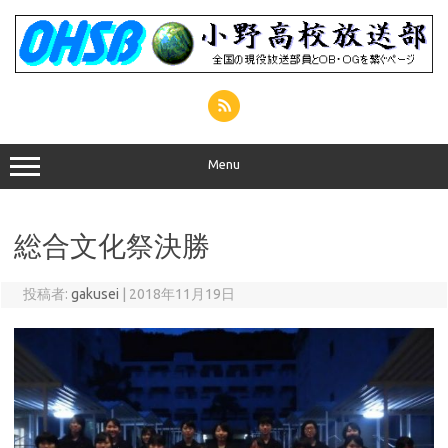
コ
ン
テ
ン
ツ
へ
ス
キ
ッ
プ
Menu
総合文化祭決勝
投稿者:
gakusei
|
2018年11月19日