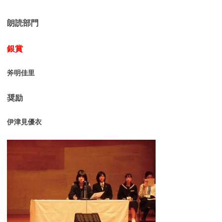
朗読部門
銀賞
斧明佳里
奨励
伊津見優衣