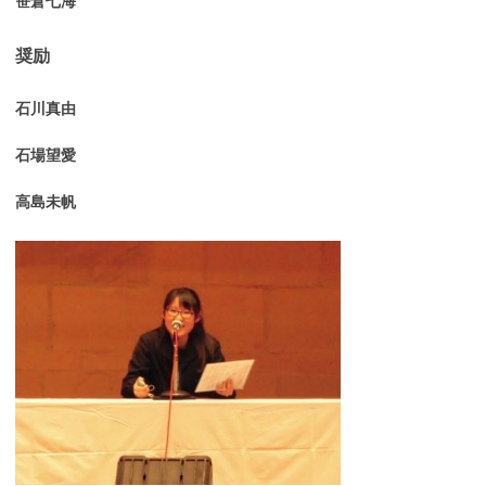
笹倉七海
奨励
石川真由
石場望愛
高島未帆