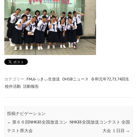
カテゴリー:
FMみっきぃ生放送
OHSBニュース
令和元年72,73,74回生
校外活動
活動報告
投稿ナビゲーション
←
第６６回NHK杯全国放送コン
NHK杯全国放送コンテスト 全国
テスト県大会
大会 １日目
→