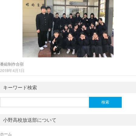
番組制作合宿
2018年4月1日
キーワード検索
検
索:
小野高校放送部について
ホーム