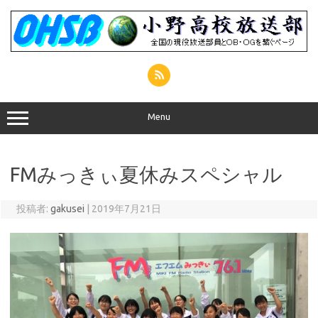
コ
ン
テ
ン
ツ
へ
ス
キ
ッ
プ
Menu
FMみっきぃ夏休みスペシャル
投稿者:
gakusei
|
2019年7月21日