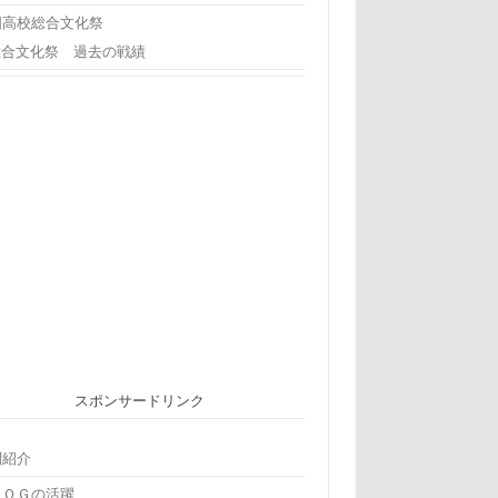
国高校総合文化祭
総合文化祭 過去の戦績
スポンサードリンク
問紹介
ＢＯＧの活躍