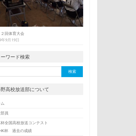
７２回体育大会
19年9月19日
キーワード検索
小野高校放送部について
ーム
役部員
HK杯全国高校放送コンテスト
NHK杯 過去の成績