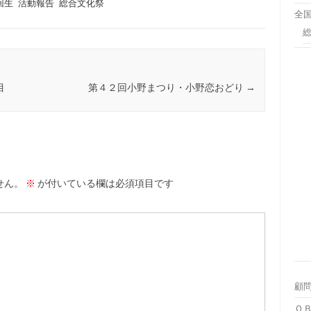
4回生
活動報告
総合文化祭
全
目
第４２回小野まつり・小野恋おどり
→
せん。
※
が付いている欄は必須項目です
顧
Ｏ