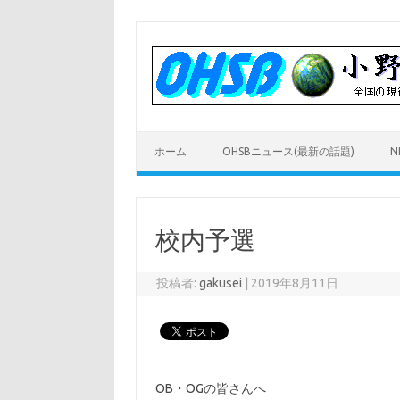
コ
ン
テ
ン
ツ
へ
ス
キ
ッ
プ
ホーム
OHSBニュース(最新の話題)
N
校内予選
投稿者:
gakusei
|
2019年8月11日
OB・OGの皆さんへ