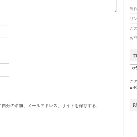
制作
リ
こ
お
カ
テ
ゴ
この
リ
Ad
ー
に自分の名前、メールアドレス、サイトを保存する。