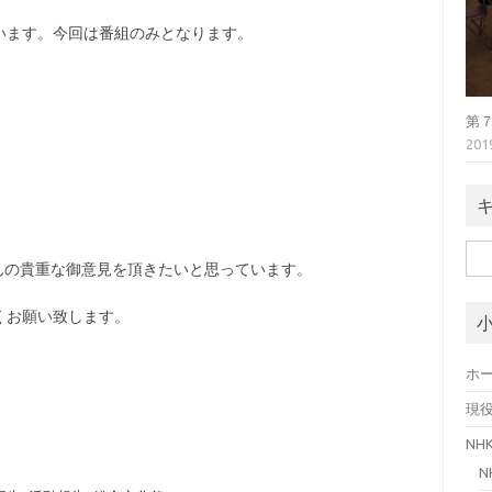
います。今回は番組のみとなります。
第
20
検
んの貴重な御意見を頂きたいと思っています。
索:
くお願い致します。
ホ
現
N