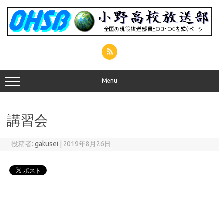
コ
ン
テ
ン
ツ
へ
ス
キ
ッ
プ
Menu
講習会
投稿者:
gakusei
|
2019年8月26日