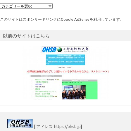
カ
テ
ゴ
このサイトはスポンサードリンクにGoogle AdSenseを利用しています。
リ
ー
以前のサイトはこちら
[ アドレス
https://ohsb.jp
]